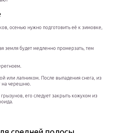
е
ов, осенью нужно подготовить её к зимовке,
я земля будет медленно промерзать, тем
ерегноем.
й или лапником. После выпадения снега, из
 на черешню.
грызунов, его следует закрыть кожухом из
роида.
ля средней полосы