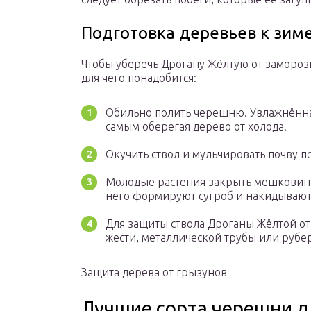
Подготовка деревьев к зим
Чтобы уберечь Дрогану Жёлтую от заморозк
для чего понадобится:
Обильно полить черешню. Увлажнённа
самым оберегая дерево от холода.
Окучить ствол и мульчировать почву п
Молодые растения закрыть мешковино
него формируют сугроб и накидывают
Для защиты ствола Дроганы Жёлтой от 
жести, металлической трубы или рубе
Защита дерева от грызунов
Лучшие сорта черешни д