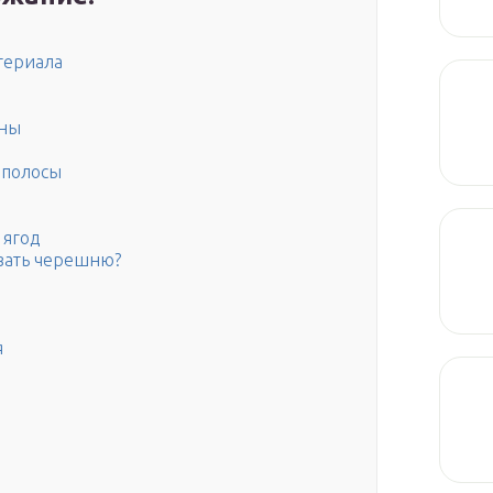
териала
оны
 полосы
 ягод
вать черешню?
я