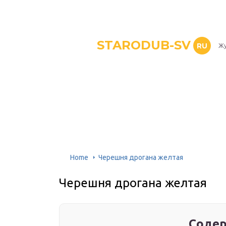
STARODUB-SV
RU
Жу
Home
Черешня дрогана желтая
Черешня дрогана желтая
Содер