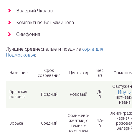
Валерий Чкалов
Компактная Веньяминова
Симфония
Лучшие среднеспелые и поздние
сорта для
Подмосковья
:
Срок
Вес
Название
Цвет ягод
Опылите
созревания
(г)
Овстужен
Брянская
До
Ипуть
,
Поздний
Розовый
розовая
5
Тютчевка
Ревна
Ленинград
Оранжево-
черная 
желтый, с
4.5-
Зорька
Средний
розовая
темным
5
Валери
румянцем