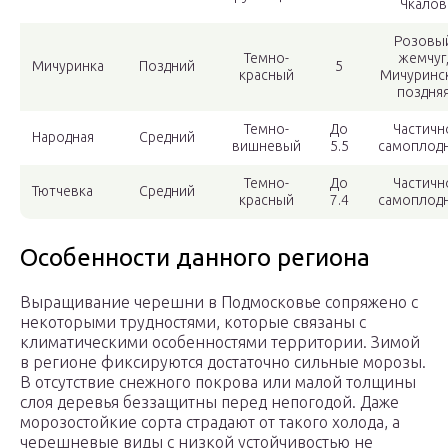
Чкалов
Розовы
Темно-
жемчуг
Мичуринка
Поздний
5
красный
Мичуринс
поздня
Темно-
До
Частичн
Народная
Средний
вишневый
5.5
самоплод
Темно-
До
Частичн
Тютчевка
Средний
красный
7.4
самоплод
Особенности данного региона
Выращивание черешни в Подмосковье сопряжено с
некоторыми трудностями, которые связаны с
климатическими особенностями территории. Зимой
в регионе фиксируются достаточно сильные морозы.
В отсутствие снежного покрова или малой толщины
слоя деревья беззащитны перед непогодой. Даже
морозостойкие сорта страдают от такого холода, а
черешневые виды с низкой устойчивостью не