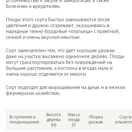
устойчивостью к засухе и заморозкам, а также
болезням и вредителям.
Плоды этого сорта быстро завязываются после
цветения и дружно созревают, окрашиваясь в
нарядные темно-бордовые «платьица» с приятной,
сочной и очень вкусной мякотью.
Сорт замечателен тем, что дает хорошие урожаи
даже на участке высажено одиночное дерево. Плоды
могут транспортироваться без повреждений на
большие расстояния, а косточка в ягодах мала и
очень хорошо отделяется от мякоти.
Сорт подходит для выращивания на дачах и в мелких
фермерских хозяйствах.
Высота
Масса
Вступление в
Уборка
Сорта
дерева
плода
плодоношение
урожая
опылите
(м)
(г)