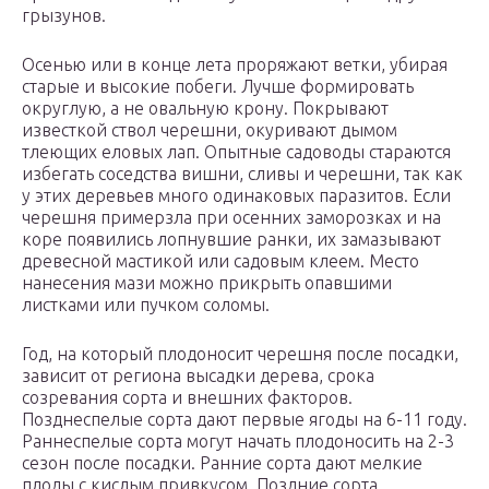
грызунов.
Осенью или в конце лета проряжают ветки, убирая
старые и высокие побеги. Лучше формировать
округлую, а не овальную крону. Покрывают
известкой ствол черешни, окуривают дымом
тлеющих еловых лап. Опытные садоводы стараются
избегать соседства вишни, сливы и черешни, так как
у этих деревьев много одинаковых паразитов. Если
черешня примерзла при осенних заморозках и на
коре появились лопнувшие ранки, их замазывают
древесной мастикой или садовым клеем. Место
нанесения мази можно прикрыть опавшими
листками или пучком соломы.
Год, на который плодоносит черешня после посадки,
зависит от региона высадки дерева, срока
созревания сорта и внешних факторов.
Позднеспелые сорта дают первые ягоды на 6-11 году.
Раннеспелые сорта могут начать плодоносить на 2-3
сезон после посадки. Ранние сорта дают мелкие
плоды с кислым привкусом. Поздние сорта