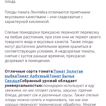
плода.
Плоды томата Лентяйка отличаются приятными
вкусовыми качествами – они сладковатые с
характерной кислинкой.
Спелые помидорки прекрасно переносят перевозку
на любые расстояния, при этом они не теряют своего
товарного вида и вкусовых качеств. Также плоды
могут достаточно длительное время храниться в
соответствующих условиях. А недозрелые томаты,
снятые с кустов раньше времени, прекрасно
дозревают в помещении.
Отличные сорта томата:
Томат Золотая
рыбка
Томат Арбузный
Томат Бычье
Сердце
Собранный урожай обладает
универсальностью:
помидорки используют в еду
свежими, из них готовят салаты, закуски, горячие
блюда, делают сок и различные соусы. Также спелые
плоды можно солить и мариновать, так как они
хорошо переносят термическую обработку. Многие