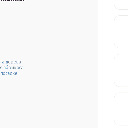
та дерева
я абрикоса
 посадке