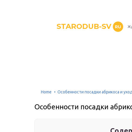
STARODUB-SV
RU
Жу
Home
Особенности посадки абрикоса и уход
Особенности посадки абрико
Содер