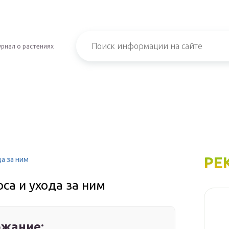
рнал о растениях
РЕ
а за ним
са и ухода за ним
жание: