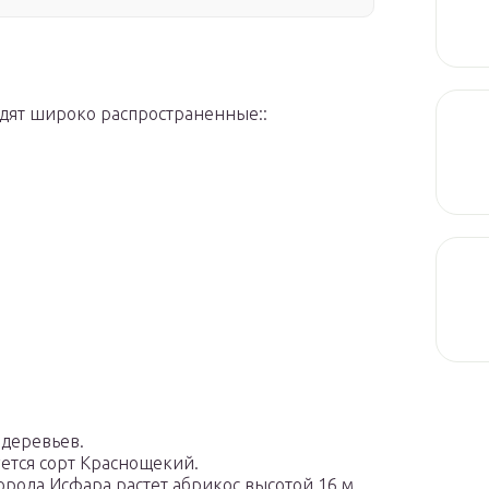
одят широко распространенные::
 деревьев.
ется сорт Краснощекий.
орода Исфара растет абрикос высотой 16 м.