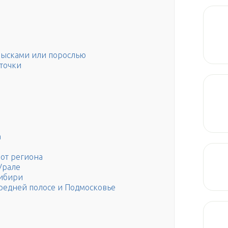
ысками или порослью
точки
а
 от региона
Урале
Сибири
редней полосе и Подмосковье