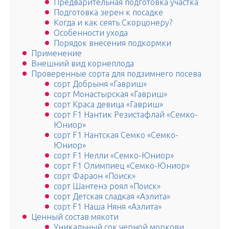
Предварительная подготовка участка
Подготовка зерен к посадке
Когда и как сеять Скорцонеру?
Особенности ухода
Порядок внесения подкормки
Применение
Внешний вид корнеплода
Проверенные сорта для подзимнего посева
сорт Добрыня «Гавриш»
сорт Монастырская «Гавриш»
сорт Краса девица «Гавриш»
сорт F1 Нантик Резистафлай «Семко-
Юниор»
сорт F1 Нантская Семко «Семко-
Юниор»
сорт F1 Нелли «Семко-Юниор»
сорт F1 Олимпиец «Семко-Юниор»
сорт Фараон «Поиск»
сорт Шантенэ роял «Поиск»
сорт Детская сладкая «Аэлита»
сорт F1 Наша Няня «Аэлита»
Ценный состав мякоти
Уникальный сок черной моркови