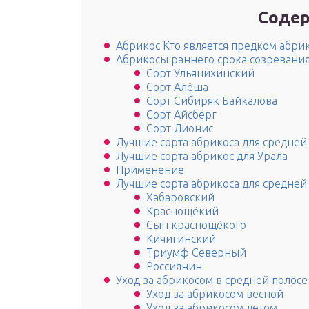
Содер
Абрикос Кто является предком абри
Абрикосы раннего срока созревани
Сорт Ульянихинский
Сорт Алёша
Сорт Сибиряк Байкалова
Сорт Айсберг
Сорт Дионис
Лучшие сорта абрикоса для средней
Лучшие сорта абрикос для Урала
Применение
Лучшие сорта абрикоса для средней
Хабаровский
Краснощёкий
Сын краснощёкого
Кичигинский
Триумф Северный
Россиянин
Уход за абрикосом в средней полосе
Уход за абрикосом весной
Уход за абрикосом летом