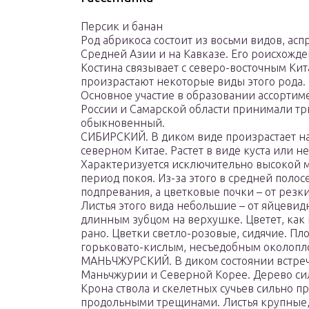
Персик и банан
Род абрикоса состоит из восьми видов, ас
Средней Азии и на Кавказе. Его роисхожде
Костина связывает с северо-восточным Кит
произрастают некоторые виды этого рода.
Основное участие в образовании ассортим
России и Самарской области принимали тр
обыкновенный.
СИБИРСКИЙ. В диком виде произрастает на
северном Китае. Растет в виде куста или н
Характеризуется исключительно высокой м
период покоя. Из-за этого в средней полос
подпревания, а цветковые почки – от рез
Листья этого вида небольшие – от яйцеви
длинным зубцом на верхушке. Цветет, как 
рано. Цветки светло-розовые, сидячие. Пл
горьковато-кислым, несъедобным околопл
МАНЬЧЖУРСКИЙ. В диком состоянии встреч
Маньчжурии и Северной Корее. Дерево силь
Крона ствола и скелетных сучьев сильно п
продольными трещинами. Листья крупные,