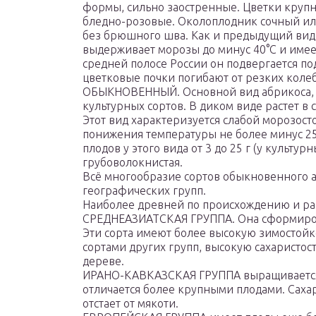
формы, сильно заостренные. Цветки крупн
бледно-розовые. Околоплодник сочный или
без брюшного шва. Как и предыдущий вид,
выдерживает морозы до минус 40°С и имеет
средней полосе России он подвергается п
цветковые почки погибают от резких коле
ОБЫКНОВЕННЫЙ. Основной вид абрикоса, 
культурных сортов. В диком виде растет в 
Этот вид характеризуется слабой морозо
понижения температуры не более минус 25° 
плодов у этого вида от 3 до 25 г (у культур
грубоволокнистая.
Всё многообразие сортов обыкновенного аб
географических групп.
Наиболее древней по происхождению и ра
СРЕДНЕАЗИАТСКАЯ ГРУППА. Она сформировал
Эти сорта имеют более высокую зимостойк
сортами других групп, высокую сахаристост
дереве.
ИРАНО-КАВКАЗСКАЯ ГРУППА выращивается 
отличается более крупными плодами. Сахар
отстает от мякоти.