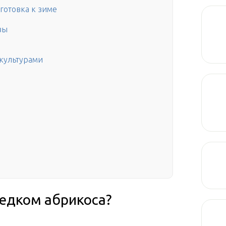
готовка к зиме
вы
 культурами
редком абрикоса?