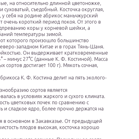
ые, на относительно длинной цветоножке,
 суховатый, съедобный. Косточка округлая,
 у себя на родине абрикос маньчжурский
 очень короткий период покоя. От этого в
одпреванию коры у корневой шейки, а
баний температуры зимой.
от которого произошло большинство
северо-западном Китае и в горах Тянь-Шаня.
стойкостью. Он выдерживает кратковременные
– минус 27°С (данные К. Ф. Костиной). Масса
ных сортов достигает 100 г). Мякоть сочная,
рикоса К. Ф. Костина делит на пять эколого-
знообразию сортов является
ась в условиях жаркого и сухого климата.
ость цветковых почек по сравнению с
ь и сладкое ядро, более прочно держатся на
в основном в Закавказье. От предыдущей
истость плодов высокая, косточка хорошо