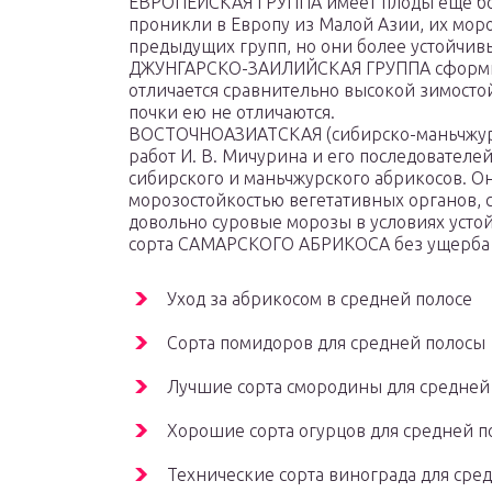
ЕВРОПЕЙСКАЯ ГРУППА имеет плоды еще бол
проникли в Европу из Малой Азии, их мор
предыдущих групп, но они более устойчив
ДЖУНГАРСКО-ЗАИЛИЙСКАЯ ГРУППА сформиро
отличается сравнительно высокой зимосто
почки ею не отличаются.
ВОСТОЧНОАЗИАТСКАЯ (сибирско-маньчжурс
работ И. В. Мичурина и его последователей
сибирского и маньчжурского абрикосов. 
морозостойкостью вегетативных органов, 
довольно суровые морозы в условиях устой
сорта САМАРСКОГО АБРИКОСА без ущерба 
Уход за абрикосом в средней полосе
Сорта помидоров для средней полосы
Лучшие сорта смородины для средней
Хорошие сорта огурцов для средней п
Технические сорта винограда для сре