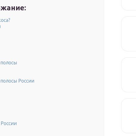
жание:
коса?
я
 полосы
 полосы России
 России