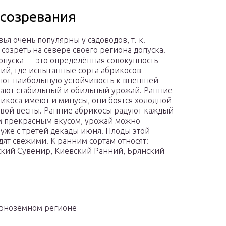
 созревания
ья очень популярны у садоводов, т. к.
 созреть на севере своего региона допуска.
опуска — это определённая совокупность
ий, где испытанные сорта абрикосов
ют наибольшую устойчивость к внешней
дают стабильный и обильный урожай. Ранние
рикоса имеют и минусы, они боятся холодной
вой весны. Ранние абрикосы радуют каждый
м прекрасным вкусом, урожай можно
 уже с третей декады июня. Плоды этой
дят свежими. К ранним сортам относят:
кий Сувенир, Киевский Ранний, Брянский
ернозёмном регионе