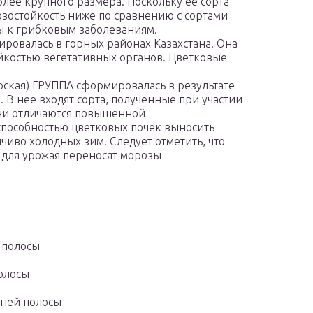
ее крупного размера. Поскольку ее сорта
озостойкость ниже по сравнению с сортами
ы к грибковым заболеваниям.
валась в горных районах Казахстана. Она
йкостью вегетативных органов. Цветковые
кая) ГРУППА сформировалась в результате
. В нее входят сорта, полученные при участии
Они отличаются повышенной
способностью цветковых почек выносить
чиво холодных зим. Следует отметить, что
для урожая переносят морозы
 полосы
олосы
дней полосы