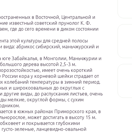
пространенных в Восточной, Центральной и
ние известный советский прунолог К. Ф.
аем, где до сего времени в диком состоянии
ента этой культуры для средней полосы
и вида: абрикос сибирский, маньчжурский и
 юге Забайкалья, в Монголии, Маньчжурии и
ебольшого дерева высотой 2,5-3 м.
орозостойкостью, имеет очень короткий
е России кора у корневой шейки страдает от
ких колебаний температуры в зимний период.
дных и широкоовальных до округлых с
и другие виды, до распускания листьев, очень
оды мелкие, округлой формы, с сухим
одником.
ается в южных районах Приморского края, в
норослое, может достигать в высоту 15 м.
робковеет и покрывается глубокими
 густо-зеленые, ланцевидно-овальной