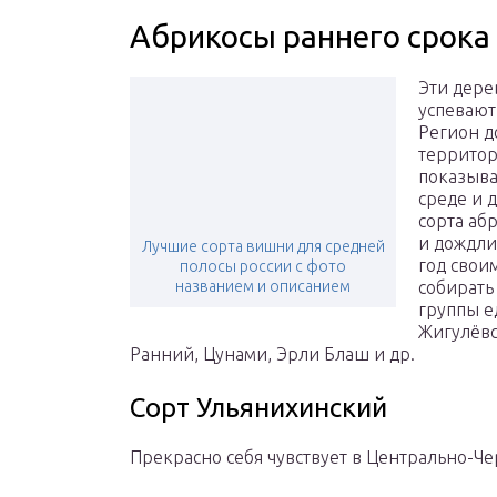
Абрикосы раннего срока
Эти дерев
успевают
Регион д
территор
показыва
среде и 
сорта аб
и дождли
Лучшие сорта вишни для средней
год свои
полосы россии с фото
названием и описанием
собирать
группы е
Жигулёвс
Ранний, Цунами, Эрли Блаш и др.
Сорт Ульянихинский
Прекрасно себя чувствует в Центрально-Ч