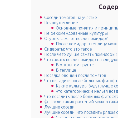
Содер
Соседи томатов на участке
Почвоутомление
Основные понятия и принцип
Не рекомендованные культуры
Огурцы сажают после помидор?
После помидор в теплицу можн
Сидераты: что это такое
После чего лучше сажать помидоры?
Что сажать после помидор на следую
В открытом грунте
В теплице
Посадка овощей после томатов
Что высадить после больных фитофт
Какие культуры будут лучше се
Что категорически нельзя воз
Что посадить после больных фитоф
👍 После каких растений можно сажа
Лучшие соседи
Лучшие соседи, что посадить рядом 
Сидераты до и после томатов: 