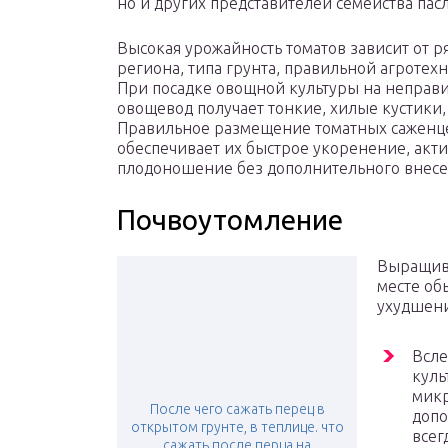
но и других представителей семейства пас
Высокая урожайность томатов зависит от р
региона, типа грунта, правильной агроте
При посадке овощной культуры на неправи
овощевод получает тонкие, хилые кустики
Правильное размещение томатных саженце
обеспечивает их быстрое укоренение, акт
плодоношение без дополнительного внесе
Почвоутомление
Выращива
месте об
ухудшени
Всле
куль
микр
После чего сажать перец в
допо
открытом грунте, в теплице. что
всег
сажать после перца на