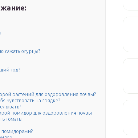
жание:
ы
о сажать огурцы?
щий год?
орой растений для оздоровления почвы?
бя чувствовать на грядке?
делывать?
торой помидор для оздоровления почвы
ть томаты
с помидорами?
видео