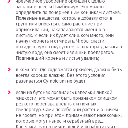
чрезмерное удобрение орхидеи с целью
заставить цвести Цимбидиум. Это можно
определить по почерневшим кончикам листьев.
Полезные вещества, которые добавляются в
грунт или вносятся в само растение при
опрыскивании, накапливаются именно в
листьях. И если их будет слишком много, они
начнут чернеть и отмирать. Чтобы спасти
орхидею нужно окунуть ее на полтора-два часа в
чистую воду, она смоет излишки препаратов.
Подгнивший корень и листья удалить;
в комнате, где содержатся орхидеи, должно быть
всегда хорошо влажно. Без этого условия
развиваться Cymbidium не будет;
если на бутонах появились капельки липкой
жидкости, это может быть признаком слишком
резкого перепада дневных и ночных
температур. Сами по себе они растению ничем
не грозят, но при этом приманивают насекомых,
которые могут нанести серьёзный вред.
Капельки нужно смыть водой и позаботиться о