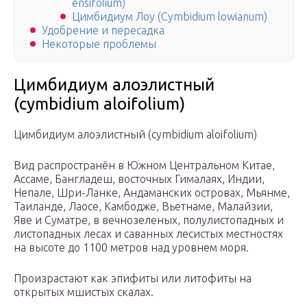
ensifolium)
Цимбидиум Лоу (Cymbidium lowianum)
Удобрение и пересадка
Некоторые проблемы
Цимбидиум алоэлистный
(cymbidium aloifolium)
Цимбидиум алоэлистный (cymbidium aloifolium)
Вид распространён в Южном Центральном Китае,
Ассаме, Бангладеш, восточных Гималаях, Индии,
Непале, Шри-Ланке, Андаманских островах, Мьянме,
Таиланде, Лаосе, Камбодже, Вьетнаме, Малайзии,
Яве и Суматре, в вечнозеленых, полулистопадных и
листопадных лесах и саванных лесистых местностях
на высоте до 1100 метров над уровнем моря.
Произрастают как эпифиты или литофиты на
открытых мшистых скалах.