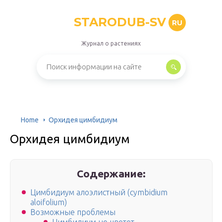
STARODUB-SV
RU
Журнал о растениях
Home
Орхидея цимбидиум
Орхидея цимбидиум
Содержание:
Цимбидиум алоэлистный (cymbidium
aloifolium)
Возможные проблемы