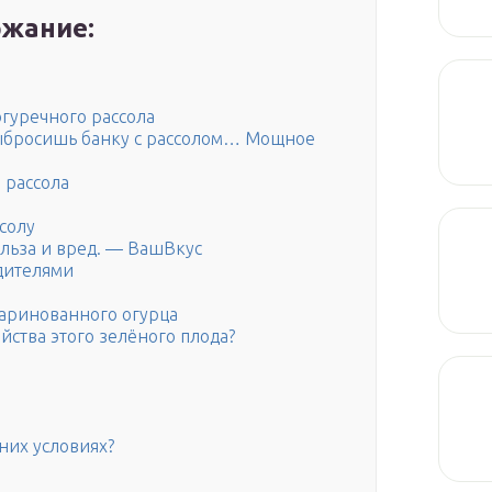
жание:
огуречного рассола
выбросишь банку с рассолом… Мощное
 рассола
солу
ольза и вред. — ВашВкус
дителями
маринованного огурца
йства этого зелёного плода?
них условиях?