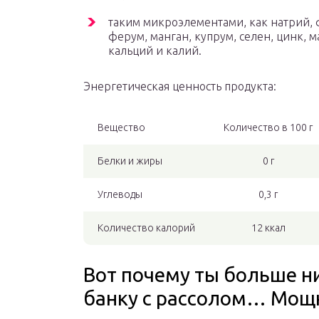
таким микроэлементами, как натрий,
ферум, манган, купрум, селен, цинк, м
кальций и калий.
Энергетическая ценность продукта:
Вещество
Количество в 100 г
Белки и жиры
0 г
Углеводы
0,3 г
Количество калорий
12 ккал
Вот почему ты больше н
банку с рассолом… Мощн