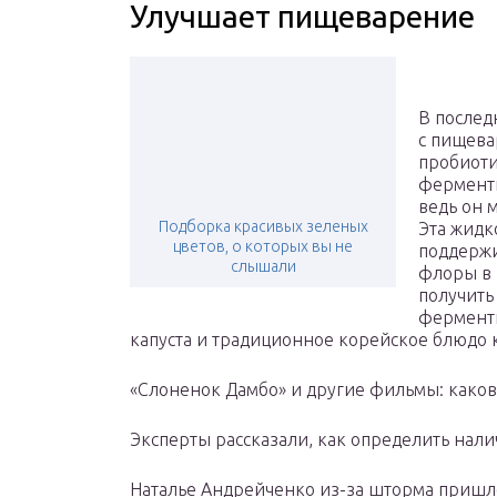
Улучшает пищеварение
В послед
с пищева
пробиоти
ферменти
ведь он 
Подборка красивых зеленых
Эта жидк
цветов, о которых вы не
поддержи
слышали
флоры в 
получить 
ферменти
капуста и традиционное корейское блюдо 
«Слоненок Дамбо» и другие фильмы: како
Эксперты рассказали, как определить нали
Наталье Андрейченко из-за шторма пришло