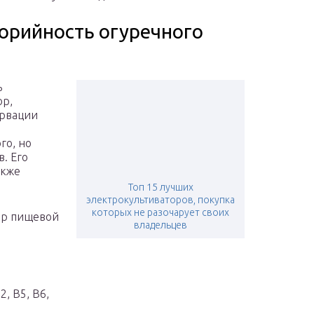
лорийность огуречного
ь
ор,
ервации
го, но
в. Его
акже
Топ 15 лучших
электрокультиваторов, покупка
которых не разочарует своих
ор пищевой
владельцев
2, В5, В6,