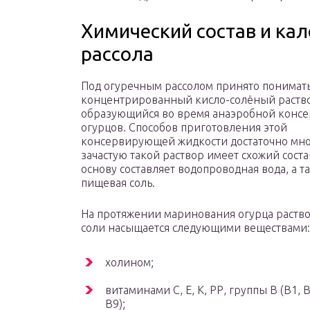
Химический состав и ка
рассола
Под огуречным рассолом принято понимат
концентрированный кисло-солёный раств
образующийся во время анаэробной конс
огурцов. Способов приготовления этой
консервирующей жидкости достаточно мно
зачастую такой раствор имеет схожий соста
основу составляет водопроводная вода, а т
пищевая соль.
На протяжении маринования огурца раств
соли насыщается следующими веществами:
холином;
витаминами С, Е, К, РР, группы В (В1, В
В9);