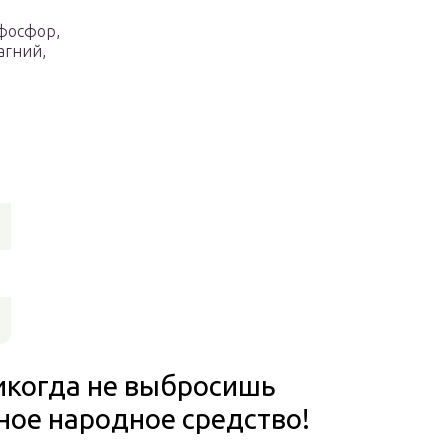
 фосфор,
агний,
икогда не выбросишь
ое народное средство!