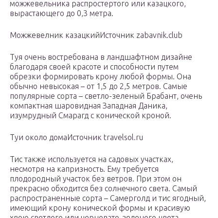
можжевельника распростертого или казацкого,
вырастающего до 0,3 метра.
Можжевелник казацкийИсточник zabavnik.club
Туя очень востребована в ландшафтном дизайне
благодаря своей красоте и способности путем
обрезки формировать крону любой формы. Она
обычно невысокая – от 1,5 до 2,5 метров. Самые
популярные сорта – светло-зеленый Брабант, очень
компактная шаровидная Западная Даника,
изумрудный Смарагд с конической кроной.
Туи около домаИсточник travelsol.ru
Тис также используется на садовых участках,
несмотря на капризность. Ему требуется
плодородный участок без ветров. При этом он
прекрасно обходится без солнечного света. Самый
распространенные сорта – Самерголд и тис ягодный,
имеющий крону конической формы и красивую
хвою светлого или черновато-зеленого цвета.