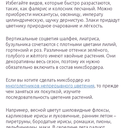
Избегайте видов, которые быстро разрастаются,
таких, как фалярис и колосник песчаный. Можно
приобрести мискантусы, овсяницу, императу
цилиндрическую, щучку дернистую. Злаки придадут
цветнику природное очарование и лёгкость.
Вертикальные соцветия шалфея, лиатриса,
бузульника сочетаются с плотными цветами лилий,
гортензий и роз. Различные оттенки зелёного,
голубого и жёлтого имеют хвойные растения. Они
декоративны весь сезон, поэтому их нужно
обязательно включить в состав миксбордера.
Если вы хотите сделать миксбордер из
многолетников непрерывного цветения
, то прежде
чем заняться их покупкой, изучите
последовательность цветения растений.
Например, весной цветут шиловидные флоксы,
карликовые ирисы и луковичные, ранним летом –
пиретрумы, бородатые ирисы, ромашки, пионы,
дельфиниумы, маки. В середине лета радуют