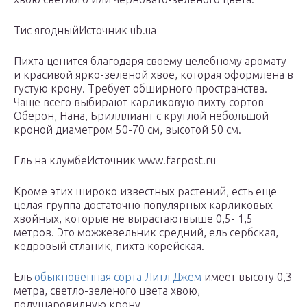
Тис ягодныйИсточник ub.ua
Пихта ценится благодаря своему целебному аромату
и красивой ярко-зеленой хвое, которая оформлена в
густую крону. Требует обширного пространства.
Чаще всего выбирают карликовую пихту сортов
Оберон, Нана, Брилллиант с круглой небольшой
кроной диаметром 50-70 см, высотой 50 см.
Ель на клумбеИсточник www.farpost.ru
Кроме этих широко известных растений, есть еще
целая группа достаточно популярных карликовых
хвойных, которые не вырастаютвыше 0,5- 1,5
метров. Это можжевельник средний, ель сербская,
кедровый стланик, пихта корейская.
Ель
обыкновенная сорта Литл Джем
имеет высоту 0,3
метра, светло-зеленого цвета хвою,
полушаровидную крону.