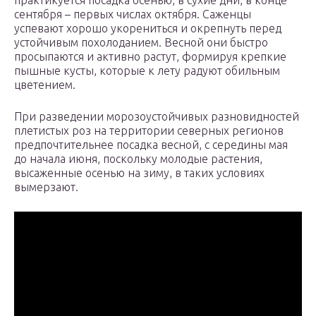
практикуется посадка осенью, в сухие дни, в конце
сентября – первых числах октября. Саженцы
успевают хорошо укорениться и окрепнуть перед
устойчивым похолоданием. Весной они быстро
просыпаются и активно растут, формируя крепкие
пышные кусты, которые к лету радуют обильным
цветением.
При разведении морозоустойчивых разновидностей
плетистых роз на территории северных регионов
предпочтительнее посадка весной, с середины мая
до начала июня, поскольку молодые растения,
высаженные осенью на зиму, в таких условиях
вымерзают.