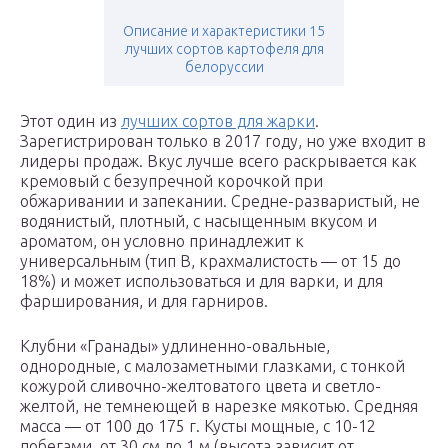
Описание и характеристики 15
лучших сортов картофеля для
белоруссии
Этот один из
лучших сортов для жарки
.
Зарегистрирован только в 2017 году, но уже входит в
лидеры продаж. Вкус лучше всего раскрывается как
кремовый с безупречной корочкой при
обжаривании и запекании. Средне-разваристый, не
водянистый, плотный, с насыщенным вкусом и
ароматом, он условно принадлежит к
универсальным (тип В, крахмалистость — от 15 до
18%) и может использоваться и для варки, и для
фарширования, и для гарниров.
Клубни «Гранады» удлиненно-овальные,
однородные, с малозаметными глазками, с тонкой
кожурой сливочно-желтоватого цвета и светло-
желтой, не темнеющей в нарезке мякотью. Средняя
масса — от 100 до 175 г. Кусты мощные, с 10-12
побегами, от 30 см до 1 м (высота зависит от