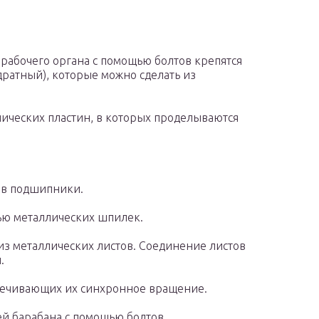
 рабочего органа с помощью болтов крепятся
адратный), которые можно сделать из
лических пластин, в которых проделываются
 в подшипники.
ью металлических шпилек.
з металлических листов. Соединение листов
.
печивающих их синхронное вращение.
й барабана с помощью болтов.